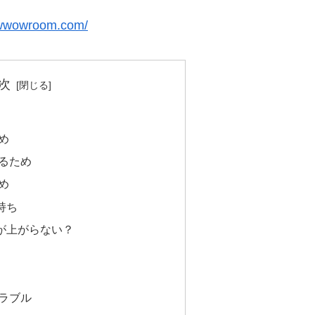
owwowroom.com/
次
め
るため
め
持ち
が上がらない？
ラブル