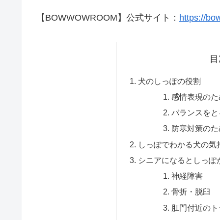
【BOWWOWROOM】公式サイト：
https://b
目
犬のしっぽの役割
感情表現のた
バランスをと
防寒対策のた
しっぽでわかる犬の気
シニアになるとしっぽ
神経障害
骨折・脱臼
肛門付近のト