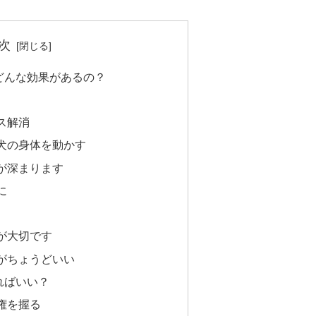
次
どんな効果があるの？
ス解消
犬の身体を動かす
が深まります
に
が大切です
がちょうどいい
ればいい？
権を握る