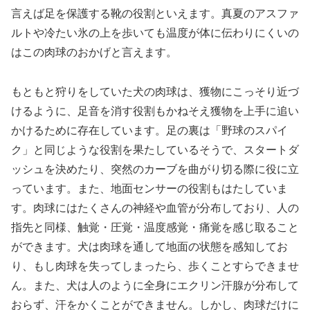
言えば足を保護する靴の役割といえます。真夏のアスファ
ルトや冷たい氷の上を歩いても温度が体に伝わりにくいの
はこの肉球のおかげと言えます。
もともと狩りをしていた犬の肉球は、獲物にこっそり近づ
けるように、足音を消す役割もかねそえ獲物を上手に追い
かけるために存在しています。足の裏は「野球のスパイ
ク」と同じような役割を果たしているそうで、スタートダ
ッシュを決めたり、突然のカーブを曲がり切る際に役に立
っています。また、地面センサーの役割もはたしていま
す。肉球にはたくさんの神経や血管が分布しており、人の
指先と同様、触覚・圧覚・温度感覚・痛覚を感じ取ること
ができます。犬は肉球を通して地面の状態を感知してお
り、もし肉球を失ってしまったら、歩くことすらできませ
ん。また、犬は人のように全身にエクリン汗腺が分布して
おらず、汗をかくことができません。しかし、肉球だけに