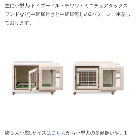
主に小型犬(トイプードル・チワワ・ミニチュアダックス
フンドなど)中網扉付きと中網扉無しの2パターンご用意し
ております。
防音犬小屋Lサイズは
こ
ちら
から小型犬の多頭飼いや、1