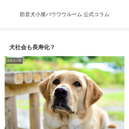
防音犬小屋バウワウルーム 公式コラム
犬社会も長寿化？
防音犬小屋